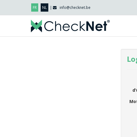
FR
NL
|
info@checknet.be
Lo
d’
Mot